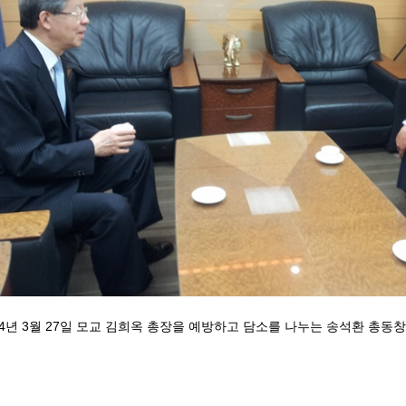
14년 3월 27일 모교 김희옥 총장을 예방하고 담소를 나누는 송석환 총동