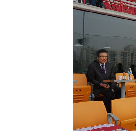
회장 인사말
이사장 인사말
총동창회
상임위원회
임원 현황
모교 소
감사
연혁·사업실적
지부·지
연혁
역대 이사장
언론에 
역대회장
정관
동창회
회칙
결산 공시
포토뉴
회장 및 감사 선임규정
기부금
영상갤
찾아오시는 길