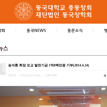
송석환 회장 모교 발전기금 1억8백만원 기부(2014.4.24)
관리자
조회
8398
|
2014.06.05 14:02
|