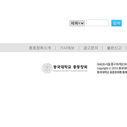
총동창회소개
|
기사제보
|
광고문의
|
불편신고
|
회장 인사말
이사장 인사말
총동창회
상임위원회
임원 현황
모교 소
감사
연혁·사업실적
지부·지
연혁
역대 이사장
언론에 
역대회장
정관
동창회
회칙
결산 공시
포토뉴
회장 및 감사 선임규정
기부금
영상갤
찾아오시는 길