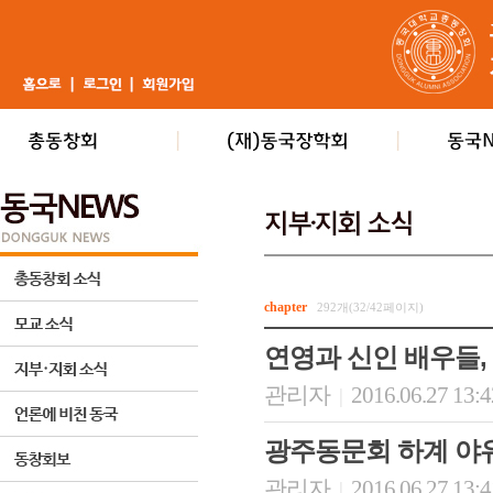
chapter
292개(32/42페이지)
연영과 신인 배우들
관리자
2016.06.27 13:
|
광주동문회 하계 야
관리자
2016.06.27 13:
|