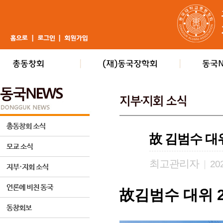
故 김범수 대
최고관리자
|
202
故김범수 대위 