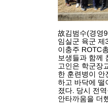
故김범수(경영98
임실군 육군 제
이충주 ROTC
보생들과 함께 
회장 인사말
이사장 인사말
총동창회
고인은 학군장교
상임위원회
임원 현황
모교 소
한 훈련병이 안
감사
연혁·사업실적
지부·지
연혁
역대 이사장
언론에 
하고 바닥에 떨
역대회장
정관
동창회
회칙
결산 공시
졌다. 당시 전
포토뉴
회장 및 감사 선임규정
기부금
영상갤
안타까움을 더했
찾아오시는 길