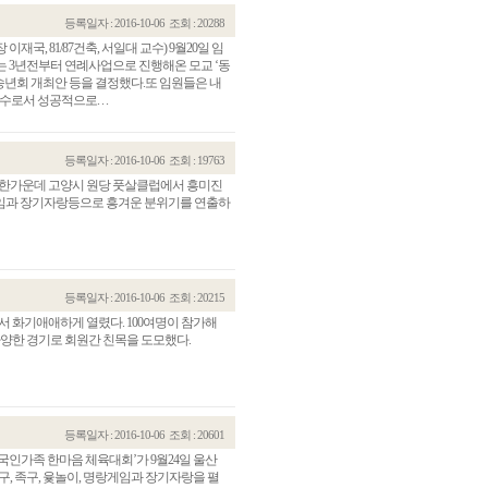
등록일자 : 2016-10-06
조회 : 20288
국, 81/87건축, 서일대 교수) 9월20일 임
는 3년전부터 연례사업으로 진행해온 모교 ‘동
겸 송년회 개최안 등을 결정했다.또 임원들은 내
로서 성공적으로. . .
등록일자 : 2016-10-06
조회 : 19763
참가한가운데 고양시 원당 풋살클럽에서 흥미진
 게임과 장기자랑등으로 흥겨운 분위기를 연출하
등록일자 : 2016-10-06
조회 : 20215
서 화기애애하게 열렸다. 100여명이 참가해
 다양한 경기로 회원간 친목을 도모했다.
등록일자 : 2016-10-06
조회 : 20601
국인가족 한마음 체육대회’가 9월24일 울산
, 족구, 윷놀이, 명랑게임과 장기자랑을 펼