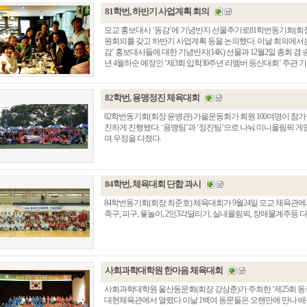
81학번, 하반기 사업계획 회의
모교 홍보대사 ‘동감’에 기념반지 선물주기로81학번동기회(회장 이재
원회의를 갖고 하반기 사업계획 등을 논의했다. 이날 회의에서
감’ 홍보대사들에 대한 기념반지(14K) 선물과 12월2일 총회 
년 4월하순 예정인 ‘제3회 입학30주년 리멤버 등산대회’ 주관 기수
82학번, 용맹정진 체육대회
82학번동기회(회장 윤병관) 가을운동회가 회원 100여명이 
진하게 진행됐다. ‘용맹팀’과 ‘정진팀’으로 나눠 미니올림픽
며 우정을 다졌다.
84학번, 체육대회 단합 과시
84학번동기회(회장 최준호) 체육대회가 9월24일 모교 체육관에
족구, 피구, 윷놀이, 2인3각달리기, 실내올림픽, 장애물계주등
사회과학대학원 한마음 체육대회
사회과학대학원 울산동문회(회장 강삼춘)가 주최한 ‘제25회 동
대현체육관에서 열렸다.이날 1백여 동문들은 오랜만에 만나 배구