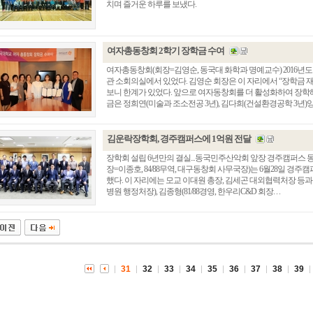
치며 즐거운 하루를 보냈다.
여자총동창회 2학기 장학금 수여
여자총동창회(회장=김영순, 동국대 화학과 명예교수) 2016년도 
관 소회의실에서 있었다. 김영순 회장은 이 자리에서 “장학금
보니 한계가 있었다. 앞으로 여자동창회를 더 활성화하여 장학
금은 정희연(미술과 조소전공 3년), 김다희(건설환경공학 3년)양 등 2
김운락장학회, 경주캠퍼스에 1억원 전달
장학회 설립 6년만의 결실...동국민주산악회 앞장 경주캠퍼
장=이종호, 84/88무역, 대구동창회 사무국장)는 6월28일 경
총동창회 소식
동문동정
회
했다. 이 자리에는 모교 이대원 총장, 김세곤 대외협력처장 등과
병원 행정처장), 김종형(81/88경영, 한우리C&D 회장. . .
모교 소식
동국의 창
장
지부·지회 소식
동국인 인터뷰
자
언론에 비친 동국
경조사
동창회보
이달의 시
포토뉴스
31
32
33
34
35
36
37
38
39
영상갤러리