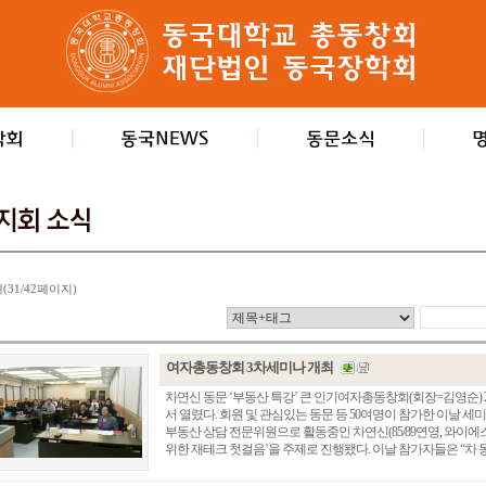
개(31/42페이지)
여자총동창회 3차세미나 개최
차연신 동문 ‘부동산 특강’ 큰 인기여자총동창회(회장=김영순) 20
서 열렸다. 회원 및 관심있는 동문 등 50여명이 참가한 이날
부동산 상담 전문위원으로 활동중인 차연신(85/89연영, 와이에
위한 재테크 첫걸음’을 주제로 진행됐다. 이날 참가자들은 “차 동문이