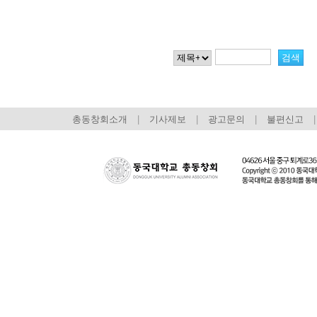
총동창회소개
|
기사제보
|
광고문의
|
불편신고
|
회장 인사말
이사장 인사말
총동창회
상임위원회
임원 현황
모교 소
감사
연혁·사업실적
지부·지
연혁
역대 이사장
언론에 
역대회장
정관
동창회
회칙
결산 공시
포토뉴
회장 및 감사 선임규정
기부금
영상갤
찾아오시는 길