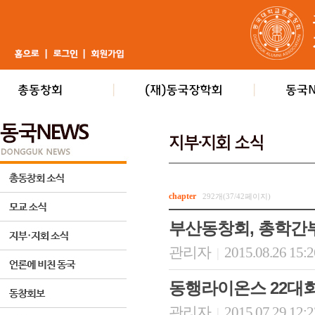
chapter
292개(37/42페이지)
부산동창회, 총학간
관리자
2015.08.26 15:
|
동행라이온스 22대
관리자
2015.07.29 12:
|