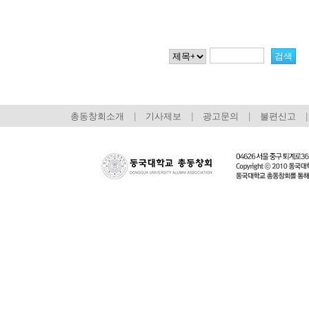
총동창회소개
|
기사제보
|
광고문의
|
불편신고
|
회장 인사말
이사장 인사말
총동창회
상임위원회
임원 현황
모교 소
감사
연혁·사업실적
지부·지
연혁
역대 이사장
언론에 
역대회장
정관
동창회
회칙
결산 공시
포토뉴
회장 및 감사 선임규정
기부금
영상갤
찾아오시는 길