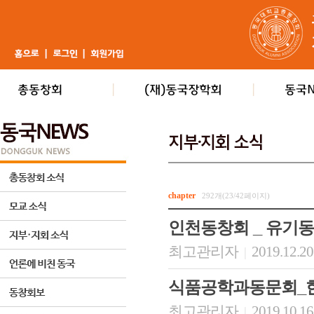
chapter
292개(23/42페이지)
인천동창회 _ 유기동
최고관리자
2019.12.20
|
식품공학과동문회_한
최고관리자
2019.10.16
|