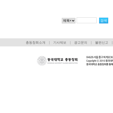
총동창회소개
|
기사제보
|
광고문의
|
불편신고
|
회장 인사말
이사장 인사말
총동창회
상임위원회
임원 현황
모교 소
감사
연혁·사업실적
지부·지
연혁
역대 이사장
언론에 
역대회장
정관
동창회
회칙
결산 공시
포토뉴
회장 및 감사 선임규정
기부금
영상갤
찾아오시는 길