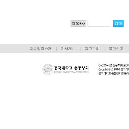
총동창회소개
|
기사제보
|
광고문의
|
불편신고
|
회장 인사말
이사장 인사말
총동창회
상임위원회
임원 현황
모교 소
감사
연혁·사업실적
지부·지
연혁
역대 이사장
언론에 
역대회장
정관
동창회
회칙
결산 공시
포토뉴
회장 및 감사 선임규정
기부금
영상갤
찾아오시는 길