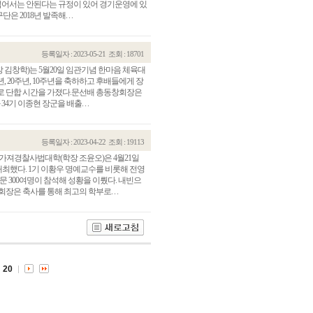
을 넘어서는 안된다는 규정이 있어 경기운영에 있
018년 발족해. . .
등록일자 : 2023-05-21
조회 : 18701
 김창학)는 5월20일 임관기념 한마음 체육대
, 20주년, 10주년을 축하하고 후배들에게 장
로 단합 시간을 가졌다.문선배 총동창회장은
기 이종현 장군을 배출. . .
등록일자 : 2023-04-22
조회 : 19113
 가져경찰사법대학(학장 조윤오)은 4월21일
최했다. 1기 이황우 명예교수를 비롯해 전영
관건립기금 기부자
공지사항
문 300여명이 참석해 성황을 이뤘다. 내빈으
은 축사를 통해 최고의 학부로. . .
학발전기금 기부자
자유게시판
랑스러운 동국인
회비·장학기금 안내
연락처 수정
동국의료원 혜택
만해마을 할인 혜택
20
지부지회 링크
동문기업 링크