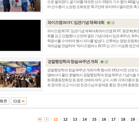
으로 펼쳐졌다. 골기퍼를 제외한 선수 10명의 기수 합이 400
어 선수층이 노장청 조화로운 축구단에 유리하다.엘리펀트 축구단은 2
와이즈캠 ROTC 임관기념 체육대회
와이즈캠 ROTC 임관기념 체육대회와이즈캠 ROTC 동문회(회장
회를 갖고 단합했다.오전에 열린 기념식에서 임관 40주년, 30주년
학증서를 수여하며 행사 의미를 빛냈다. 오후에는 명랑 운동회
격려금을 전달하며 “와이즈캠퍼스 ROTC는 21기 이승환 장군과 34
경찰행정학과 창설 60주년 개최
경찰행정학과 창설 60주년 개최자축 행사와 100년 비전 선포식
앰배서더 풀만 호텔에서 경찰행정학과 창설 60주년 기념식을 개
총동창회 소식
동문동정
회
화 前총동창회장 등 원로 선배와 재직 교수, 사회 각계각층의 동
로 참석한 모교 이사장 돈관스님과 윤재웅 총장, 문선배 총동창회장
모교 소식
동국의 창
장
지부·지회 소식
동국인 인터뷰
자
언론에 비친 동국
경조사
동창회보
이달의 시
포토뉴스
11
12
13
14
15
16
17
18
19
영상갤러리