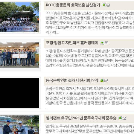
ROTC총동문회 호국보훈 남산걷기
ROTC총동문회 호국보훈 남산걷기울트라장학금 수여와 故김범
광장에서 호국보훈의 달 행사를 가졌다.울트라장학금 수여식으
후 학군단 투어와 남산걷기 그리고 단합행사로 진행됐다. 차승
대위는 112학군단이 지켜가야 하는 정신적 자산이고 울트라장
의 가치. . .
조경·정원 디자인학부 홈커밍데이
조경·정원 디자인학부 홈커밍데이 학과 발전기금 2천200만 원
석)는 6월2일 소노벨 경주 그랜드볼룸에서 입학 30주년을 맞은 
데이 행사를 가졌다.행사에 앞서 83학번과 93학번 동문들은 5
조경학과 발전기금 2천200만 원을 전달했다.김지성 93학번 대표는 
동국문학인회 걸개시 전시회 개막
동국문학인회 걸개시 전시회 개막오색연등 아래 펼쳐진 시의 향
국문인 80명의 시를 모교 팔정도에 전시하고 개막행사를 가졌다
절 열었던 시화전을 모교에서 다시 열게 되어 감개무량하다”며 
어받아 한국 문단을 대표하는 동국 문인들의 시를 전시하게 되어
.
엘리펀트 축구단 2023년 문무축구대회 준우승
엘리펀트 축구단 2023년 문무축구대회 준우승ROTC 총동문회 
문무축구대회에서 4승2무로 준우승했다. 2023년 대회는 6개 대