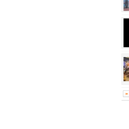
회장 인사말
이사장 인사말
상임위원회
임원 현황
감사
연혁·사업실적
연혁
역대 이사장
역대회장
정관
회칙
결산 공시
회장 및 감사 선임규정
기부금
찾아오시는 길