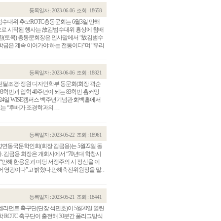
등록일자 : 2023-06-06
조회 : 18658
수대위 추모ROTC총동문회는 6월3일 만해
로 시작된 행사는 故김범수대위 흉상에 참배
환(토목) 총동문회장은 인사말에서 “故김범수
학금은 계속 이어가야 하는 전통이다”며 “우리
등록일자 : 2023-06-06
조회 : 18821
 전달조경·정원 디자인학부 동문회(회장 곽순
93학번과 입학 40주년이 되는 83학번 홈커밍
월24일 WISE캠퍼스 백주년기념관 화백홀에서
“후배가 조경학과의 . . .
등록일자 : 2023-05-22
조회 : 18961
연동국문학인회(회장 김금용)는 5월22일 동
. 김금용 회장은 개회사에서 “70년대 학창시
“만해 한용운과 미당 서정주의 시 정신을 이
 영광이다”고 밝혔다.만해축전위원장을 맡. .
등록일자 : 2023-05-21
조회 : 18441
엘리펀트 축구단(단장 석민호)이 5월20일 열린
학 ROTC 축구단이 출전해 30분간 풀리그방식