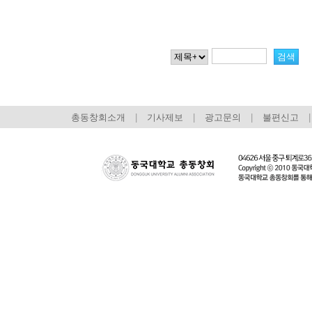
총동창회소개
|
기사제보
|
광고문의
|
불편신고
|
회장 인사말
이사장 인사말
총동창회
상임위원회
임원 현황
모교 소
감사
연혁·사업실적
지부·지
연혁
역대 이사장
언론에 
역대회장
정관
동창회
회칙
결산 공시
포토뉴
회장 및 감사 선임규정
기부금
영상갤
찾아오시는 길