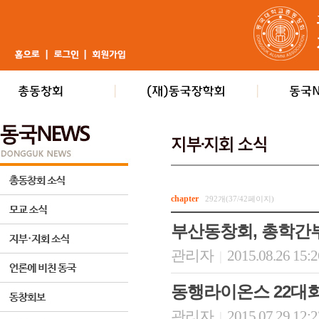
chapter
292개(37/42페이지)
부산동창회, 총학간
관리자
2015.08.26 15:
|
동행라이온스 22대
관리자
2015.07.29 12:
|