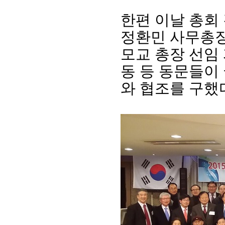
한편 이날 총회
정환민 사무총장
모교 총장 선임
동 등 동문들이
와 협조를 구했
회장 인사말
이사장 인사말
총동창회
상임위원회
임원 현황
모교 소
감사
연혁·사업실적
지부·지
연혁
역대 이사장
언론에 
역대회장
정관
동창회
회칙
결산 공시
포토뉴
회장 및 감사 선임규정
기부금
영상갤
찾아오시는 길