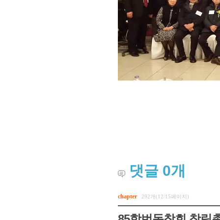
댓글
0
개
chapter
292개(12/15페이지)
85학번동창회 창립