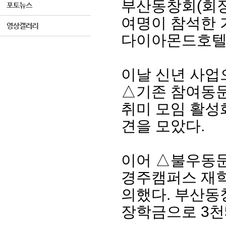
부산동창회(회장
여명이 참석한 
다이아몬드호텔에
이날 신년 사업
△기존 참여동문
취미 모임 활성
견을 모았다.
이어 △불우동문
경주캠퍼스 재학
의했다. 부산동
장학금으로 3천