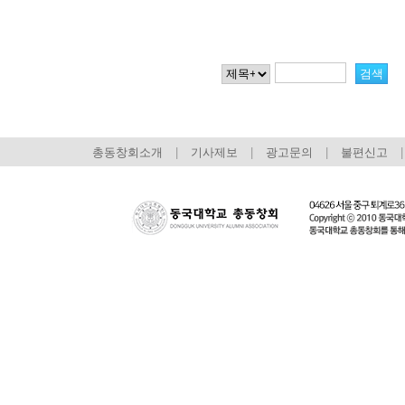
총동창회소개
|
기사제보
|
광고문의
|
불편신고
|
회장 인사말
이사장 인사말
총동창회
상임위원회
임원 현황
모교 소
감사
연혁·사업실적
지부·지
연혁
역대 이사장
언론에 
역대회장
정관
동창회
회칙
결산 공시
포토뉴
회장 및 감사 선임규정
기부금
영상갤
찾아오시는 길