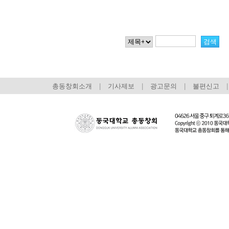
총동창회소개
|
기사제보
|
광고문의
|
불편신고
|
회장 인사말
이사장 인사말
총동창회
상임위원회
임원 현황
모교 소
감사
연혁·사업실적
지부·지
연혁
역대 이사장
언론에 
역대회장
정관
동창회
회칙
결산 공시
포토뉴
회장 및 감사 선임규정
기부금
영상갤
찾아오시는 길