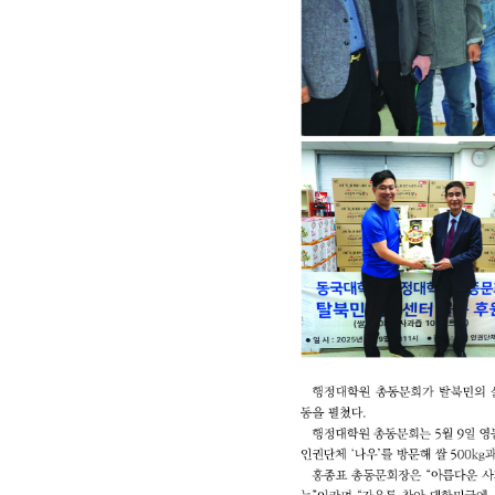
회장 인사말
이사장 인사말
총동창회
상임위원회
임원 현황
모교 소
감사
연혁·사업실적
지부·지
연혁
역대 이사장
언론에 
역대회장
정관
동창회
회칙
결산 공시
포토뉴
회장 및 감사 선임규정
기부금
영상갤
찾아오시는 길