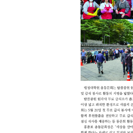
회장 인사말
이사장 인사말
총동창회
상임위원회
임원 현황
모교 소
감사
연혁·사업실적
지부·지
연혁
역대 이사장
언론에 
역대회장
정관
동창회
회칙
결산 공시
포토뉴
회장 및 감사 선임규정
기부금
영상갤
찾아오시는 길