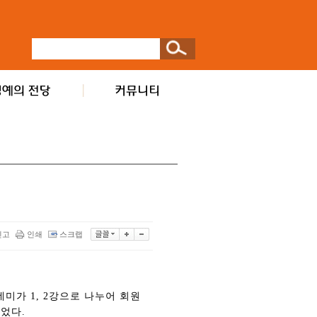
신고
인쇄
스크랩
미가 1, 2강으로 나누어 회원
었다.