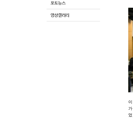
이
가
었