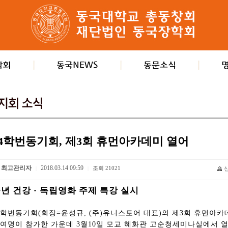
84학번동기회, 제3회 휴먼아카데미 열어
최고관리자
2018.03.14 09:59
조회
21021
|
|
년 건강 · 독립영화 주제 특강 실시
4학번동기회(회장=윤성규, (주)유니스토어 대표)의 제3회 휴먼아카데
0여명이 참가한 가운데 3월10일 모교 혜화관 고순청세미나실에서 열