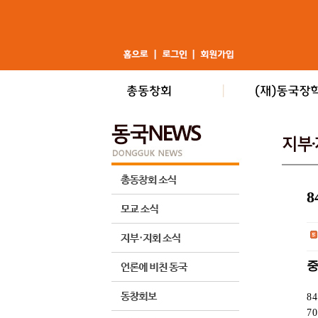
중
8
7