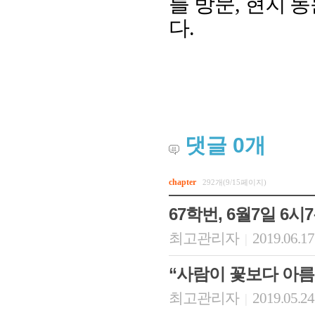
를 방문
,
현지 
다
.
댓글
0
개
회장 인사말
이사장 인사말
총동창회
chapter
292개(9/15페이지)
상임위원회
임원 현황
모교 소
67학번, 6월7일 6
감사
연혁·사업실적
지부·지
연혁
역대 이사장
언론에 
최고관리자
2019.06.17
|
역대회장
정관
동창회
회칙
결산 공시
포토뉴
“사람이 꽃보다 아
회장 및 감사 선임규정
기부금
영상갤
찾아오시는 길
최고관리자
2019.05.24
|