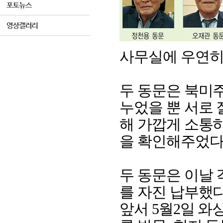
사무실에 우연히
두 동문은 북미주
누었을 뿐 서로 
해 가깝게 소통
을 확인해주었
두 동문은 이날
를 자진 납부했
앞서
5
월
2
일 와