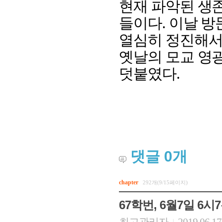
현재 파악된 생
들이다
.
이날 방
열심히 정진해서
옛날의 모교 영
덧붙였다
.
회장 인사말
이사장 인사말
총동창회
상임위원회
임원 현황
모교 소
감사
연혁·사업실적
지부·지
댓글
0
개
연혁
역대 이사장
언론에 
역대회장
정관
동창회
회칙
결산 공시
포토뉴
chapter
292개(9/15페이지)
회장 및 감사 선임규정
기부금
영상갤
67학번, 6월7일 6
찾아오시는 길