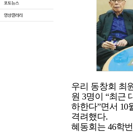
우리 동창회 최
원
3
명이
“
최근 
하한다
”
면서
10
격려했다
.
혜동회는
46
학번