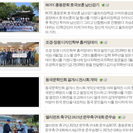
ROTC총동문회 호국보훈 남산걷기
ROTC총동문회 호국보훈 남산걷기울트라장학금 수여와 故김범
광장에서 호국보훈의 달 행사를 가졌다.울트라장학금 수여식으
후 학군단 투어와 남산걷기 그리고 단합행사로 진행됐다. 차승
대위는 112학군단이 지켜가야 하는 정신적 자산이고 울트라장
의 가치. . .
조경·정원 디자인학부 홈커밍데이
조경·정원 디자인학부 홈커밍데이 학과 발전기금 2천200만 원
석)는 6월2일 소노벨 경주 그랜드볼룸에서 입학 30주년을 맞은 
데이 행사를 가졌다.행사에 앞서 83학번과 93학번 동문들은 5
조경학과 발전기금 2천200만 원을 전달했다.김지성 93학번 대표는 
동국문학인회 걸개시 전시회 개막
동국문학인회 걸개시 전시회 개막오색연등 아래 펼쳐진 시의 향
국문인 80명의 시를 모교 팔정도에 전시하고 개막행사를 가졌다
절 열었던 시화전을 모교에서 다시 열게 되어 감개무량하다”며 
어받아 한국 문단을 대표하는 동국 문인들의 시를 전시하게 되어
.
엘리펀트 축구단 2023년 문무축구대회 준우승
엘리펀트 축구단 2023년 문무축구대회 준우승ROTC 총동문회 
문무축구대회에서 4승2무로 준우승했다. 2023년 대회는 6개 대