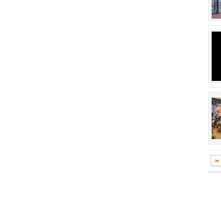
회장 인사말
이사장 인사말
상임위원회
임원 현황
감사
연혁·사업실적
연혁
역대 이사장
역대회장
정관
회칙
결산 공시
회장 및 감사 선임규정
기부금
찾아오시는 길