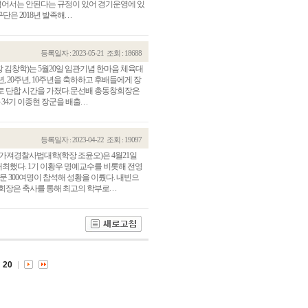
을 넘어서는 안된다는 규정이 있어 경기운영에 있
018년 발족해. . .
등록일자 : 2023-05-21
조회 : 18688
 김창학)는 5월20일 임관기념 한마음 체육대
, 20주년, 10주년을 축하하고 후배들에게 장
로 단합 시간을 가졌다.문선배 총동창회장은
기 이종현 장군을 배출. . .
등록일자 : 2023-04-22
조회 : 19097
 가져경찰사법대학(학장 조윤오)은 4월21일
최했다. 1기 이황우 명예교수를 비롯해 전영
관건립기금 기부자
공지사항
문 300여명이 참석해 성황을 이뤘다. 내빈으
은 축사를 통해 최고의 학부로. . .
학발전기금 기부자
자유게시판
랑스러운 동국인
회비·장학기금 안내
연락처 수정
동국의료원 혜택
만해마을 할인 혜택
20
지부지회 링크
동문기업 링크