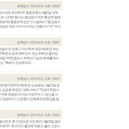
등록일자 : 2023-06-06
조회 : 18628
수대위 추모ROTC총동문회는 6월3일 만해
로 시작된 행사는 故김범수대위 흉상에 참배
환(토목) 총동문회장은 인사말에서 “故김범수
학금은 계속 이어가야 하는 전통이다”며 “우리
등록일자 : 2023-06-06
조회 : 18808
 전달조경·정원 디자인학부 동문회(회장 곽순
93학번과 입학 40주년이 되는 83학번 홈커밍
월24일 WISE캠퍼스 백주년기념관 화백홀에서
“후배가 조경학과의 . . .
등록일자 : 2023-05-22
조회 : 18935
연동국문학인회(회장 김금용)는 5월22일 동
. 김금용 회장은 개회사에서 “70년대 학창시
“만해 한용운과 미당 서정주의 시 정신을 이
 영광이다”고 밝혔다.만해축전위원장을 맡. .
등록일자 : 2023-05-21
조회 : 18424
엘리펀트 축구단(단장 석민호)이 5월20일 열린
학 ROTC 축구단이 출전해 30분간 풀리그방식