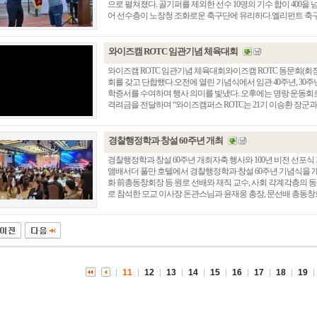
으로 펼쳐졌다. 골기퍼를 제외한 선수 10명의 기수 합이 400
어 선수층이 노장청 조화로운 축구단에 유리하다.엘리펀트 축구단은 2
와이즈캠 ROTC 임관기념 체육대회
와이즈캠 ROTC 임관기념 체육대회와이즈캠 ROTC 동문회(회장
회를 갖고 단합했다.오전에 열린 기념식에서 임관 40주년, 30주년
학증서를 수여하며 행사 의미를 빛냈다. 오후에는 명랑 운동회
격려금을 전달하며 “와이즈캠퍼스 ROTC는 21기 이승환 장군과 34
경찰행정학과 창설 60주년 개최
경찰행정학과 창설 60주년 개최자축 행사와 100년 비전 선포식
앰배서더 풀만 호텔에서 경찰행정학과 창설 60주년 기념식을 개
총동창회 소식
동문동정
회
화 前총동창회장 등 원로 선배와 재직 교수, 사회 각계각층의 동
로 참석한 모교 이사장 돈관스님과 윤재웅 총장, 문선배 총동창회장
모교 소식
동국의 창
장
지부·지회 소식
동국인 인터뷰
자
언론에 비친 동국
경조사
동창회보
이달의 시
포토뉴스
11
12
13
14
15
16
17
18
19
영상갤러리