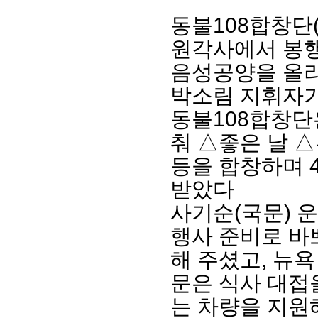
동불
108
합창단
원각사에서 봉
음성공양을 올
박소림 지휘자
동불
108
합창단
춰
△
좋은 날
△
등을 합창하며
회장 인사말
이사장 인사말
총동창회
받았다
상임위원회
임원 현황
모교 소
사기순
(
국문
)
감사
연혁·사업실적
지부·지
연혁
역대 이사장
언론에 
행사 준비로 바
역대회장
정관
동창회
해 주셨고
,
뉴욕
회칙
결산 공시
포토뉴
회장 및 감사 선임규정
기부금
영상갤
문은 식사 대접
찾아오시는 길
는 차량을 지원