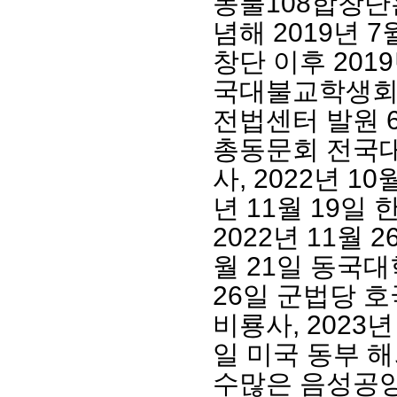
동불
108
합창단
념해
2019
년
7
창단 이후
2019
국대불교학생회
전법센터 발원
총동문회 전국
사
, 2022
년
10
년
11
월
19
일 
2022
년
11
월
2
월
21
일 동국대
26
일 군법당 
비룡사
, 2023
일 미국 동부 
수많은 음성공양