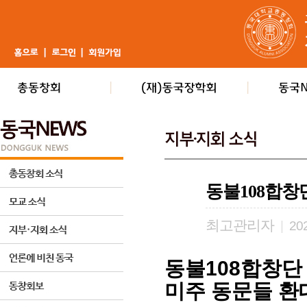
동불108합창
최고관리자
|
202
동불
108
합창단
미주 동문들 환