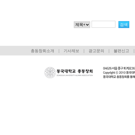
총동창회소개
|
기사제보
|
광고문의
|
불편신고
|
회장 인사말
이사장 인사말
총동창회
상임위원회
임원 현황
모교 소
감사
연혁·사업실적
지부·지
연혁
역대 이사장
언론에 
역대회장
정관
동창회
회칙
결산 공시
포토뉴
회장 및 감사 선임규정
기부금
영상갤
찾아오시는 길