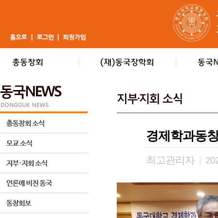
경제학과동창
최고관리자
|
202