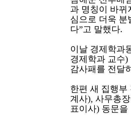
과 명칭이 바뀌
심으로 더욱 분
다
”
고 말했다
.
이날 경제학과동
경제학과 교수
)
감사패를 전달
한편 새 집행부
계사
),
사무총장
표이사
)
동문을