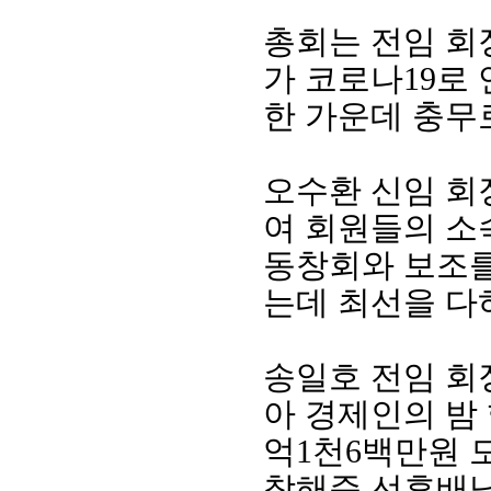
총회는 전임 회
가 코로나
19
로
한 가운데 충무
오수환 신임 
여
회원들의 소
동창회와 보조
회장 인사말
이사장 인사말
총동창회
는데 최선을 다
상임위원회
임원 현황
모교 소
감사
연혁·사업실적
지부·지
연혁
역대 이사장
언론에 
송일호 전임 
역대회장
정관
동창회
회칙
결산 공시
포토뉴
아 경제인의 밤
회장 및 감사 선임규정
기부금
영상갤
억
1
천
6
백만원 
찾아오시는 길
참해준 선후배