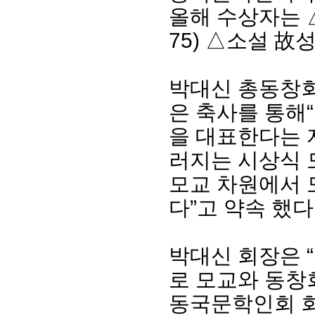
올해 수상자는 △
75) △소설 故
박대신 총동창
은 축사를 통해
을 대
표한다는 
러지는 시상식 
모교 차원에서 
회장 인사말
이사장 인사말
총동창회
상임위원회
임원 현황
모교 소
다”고 약속
했다
감사
연혁·사업실적
지부·지
연혁
역대 이사장
언론에 
역대회장
정관
동창회
박대신 회장은
회칙
결산 공시
포토뉴
회장 및 감사 선임규정
기부금
영상갤
로 모교와 동창
찾아오시는 길
동국문학인회