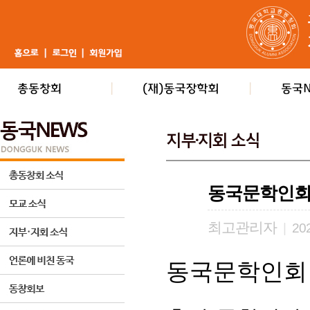
동국문학인회 
최고관리자
|
202
동국문학인회 