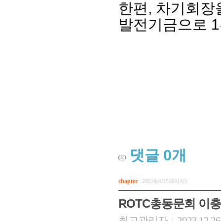
한편, 차기회장
발전기금으로 1
댓글
0
개
chapter
292개(4/15페이지)
ROTC총동문회 이충
최고관리자
2023.12.26
|