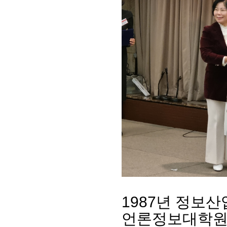
회장 인사말
이사장 인사말
총동창회
상임위원회
임원 현황
모교 소
감사
연혁·사업실적
지부·지
연혁
역대 이사장
언론에 
역대회장
정관
동창회
회칙
결산 공시
포토뉴
회장 및 감사 선임규정
기부금
영상갤
1987년 정보
찾아오시는 길
언론정보대학원 