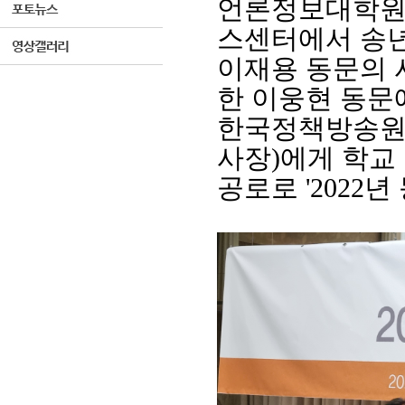
언론정보대학원
스센터에서 송년
이재용 동문의 
한 이웅현 동문
한국정책방송
사장
)
에게 학교
공로로
'2022
년