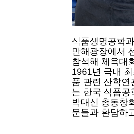
식품생명공학과 
만해광장에서 선후
참석해 체육대회
1961년 국내 
회장 인사말
이사장 인사말
총동창회
품 관련 산학연
상임위원회
임원 현황
모교 소
는 한국 식품공
감사
연혁·사업실적
지부·지
연혁
역대 이사장
언론에 
박대신 총동창회
역대회장
정관
동창회
회칙
결산 공시
문들과 환담하고
포토뉴
회장 및 감사 선임규정
기부금
영상갤
찾아오시는 길