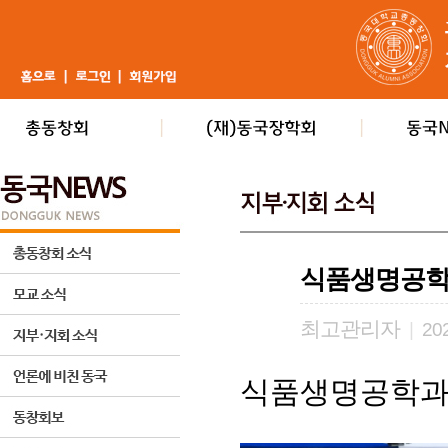
식품생명공학
최고관리자
|
202
식품생명공학과