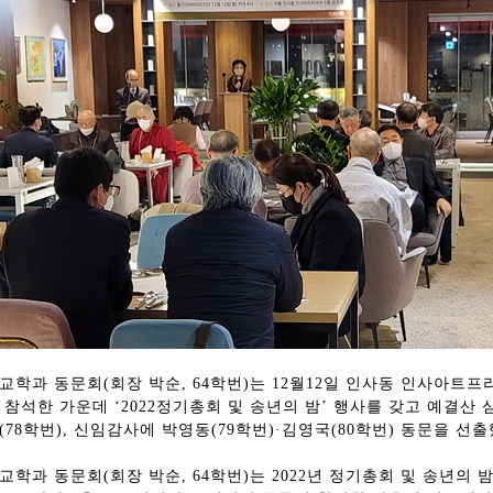
교학과 동문회(회장 박순, 64학번)는 12월12일 인사동 인사아트프
 참석한 가운데 ‘2022정기총회 및 송년의 밤’ 행사를 갖고 예결산 
(78학번), 신임감사에 박영동(79학번)·김영국(80학번) 동문을 선출
교학과 동문회(회장 박순, 64학번)는 2022년 정기총회 및 송년의 밤