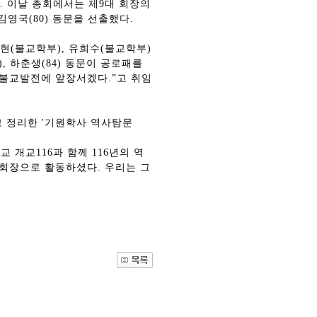
. 이날 총회에서는 제9대 회장의
⋅김영국(80) 동문을 선출했다.
현(불교학부), 유희수(불교학부)
, 하춘생(84) 동문이 공로패를
 불교발전에 앞장서겠다.”고 취임
고 정리한 '기원학사 역사탐문
 개교116과 함께 116년의 역
 회장으로 활동하셨다. 우리는 그
관건립기금 기부자
공지사항
학발전기금 기부자
자유게시판
랑스러운 동국인
회비·장학기금 안내
연락처 수정
동국의료원 혜택
만해마을 할인 혜택
지부지회 링크
동문기업 링크