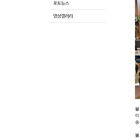
불
이
송
불