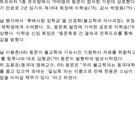
트프라자 5층 르프랑에서 70여명의 동문이 참석한 가운데 성료했다
기 만료로 2년 임기의 제10대 회장에 이학송(78), 감사 박영동(79)
날 행사에서 ‘후배사랑 장학금’을 선경화(불교학과 석사과정), 유정
 재학생에게 수여했다. 또, 동문회 발전에 기여한 공로로 이학송(78)
상했다. 이학송 신임 회장은 “동문회원 간 결속과 친목도모를 통해
감을 밝혔다.
날 이봉춘(68) 동문이 불교학과 기숙사인 기원학사 자료를 취합하
'를 동쪽나라 대표 김형균(70) 동문이 발행하여 법보시하였다.
히 김용표(동국대 명예교수, 69) 동문은 “우리 불교학과는 동국대학교
를 품고 있으며 초대는 ‘일심회’라는 이름으로 만해 한용운 스님이
총동창회 소식
동문동정
회
업을 이어갈 책무가 있다.”라고 하였다.
모교 소식
동국의 창
장
지부·지회 소식
동국인 인터뷰
자
언론에 비친 동국
경조사
동창회보
이달의 시
포토뉴스
영상갤러리