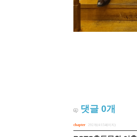
댓글
0
개
chapter
292개(4/15페이지)