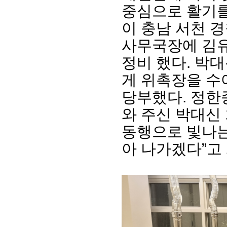
중심으로 활기를
이 충남 서천 
사무국장에 김유
정비 했다. 박
게 위촉장을 수
당부했다. 정한
와 주신 박대신
동행으로 빛나는
회장 인사말
이사장 인사말
총동창회
상임위원회
임원 현황
모교 소
아 나가겠다”고
감사
연혁·사업실적
지부·지
연혁
역대 이사장
언론에 
역대회장
정관
동창회
회칙
결산 공시
포토뉴
회장 및 감사 선임규정
기부금
영상갤
찾아오시는 길