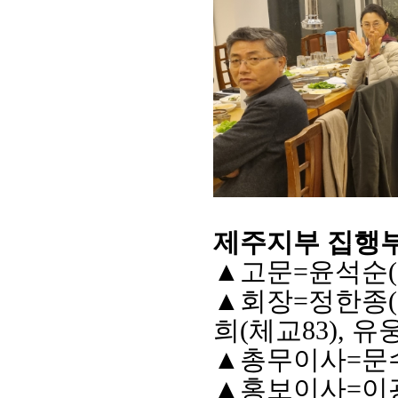
제주지부 집행
▲
고문
=
윤석순
(
▲
회장
=
정한종
(
희
(
체교
83),
유
▲
총무이사
=
문
▲
홍보이사
=
이