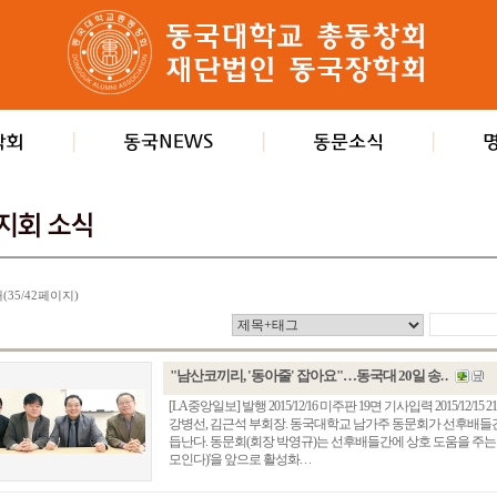
개(35/42페이지)
"남산코끼리, '동아줄' 잡아요"…동국대 20일 송. .
[LA중앙일보] 발행 2015/12/16 미주판 19면 기사입력 2015/12/
강병선, 김근석 부회장. 동국대학교 남가주 동문회가 선후배들간
듭난다. 동문회(회장 박영규)는 선후배들간에 상호 도움을 주
모인다)'을 앞으로 활성화. . .