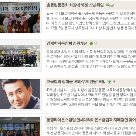
총동림동문회 회장에 혜정 스님 취임
▲ 동국대 불교대학원 출가공동체 총동림동문회 제12대 회장에 
했다. 동국대 불교대학원 출가공동체 총동림동문회 제12대 회
다. 혜정 스님은 용인사암연합회장을 역임하고 천안교도소 교
다. 12월15일 동국대 상록원서12대 회장 취임 법회 봉행 동국대 
경제학과동창회 임원개선
총회 열어 송일호 신임 회장 선출 경제학과동창회(회장=한영휘) 총
층 교직원식당에서 열려 신임 회장에 모교 경제학과 송일호(79
수, 사무국장에 오수환(84학번, (주)투어마켓 대표이사)동문을 
이날 총회는 임원 선출과 함께 경제학과 활성화의 일환으로 회칙. .
교육학과 장학금 ‘크라우드 펀딩’ 도입
40주년 기념식…신임 회장에 김종찬 동문 교육학과동창회(회장=
학과창립 40주년 기념식에서 크라우드 펀딩을 통한 장학사업, 재
는 평생학습체제 구축 등 새로운 미래비전을 선포했다. 강 회장은
기부하면 1년에 500만 원의 장학금을 모을 수 있다"며 "크라우드 펀딩
동행라이온스클럽 연세대라이온스클럽과 자매결연 맺어
동행라이온스클럽 연세대라이온스클럽과 자매결연 맺어 매년 후배
개 전달 동국대와 연세대 동문이 지역사회 봉사를 위해 힘을 하