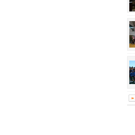
회장 인사말
이사장 인사말
상임위원회
임원 현황
감사
연혁·사업실적
연혁
역대 이사장
역대회장
정관
회칙
결산 공시
회장 및 감사 선임규정
기부금
찾아오시는 길