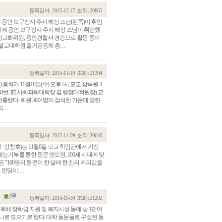
등록일자 : 2015-12-17
조회 : 20863
용인 보구정사 주지 혜정 스님(왼쪽)이 취임
장에 용인 보구정사 주지 혜정 스님이 취임했
정교화위원, 용인경찰서 경승으로 활동 중이
불교대학원 출가공동체 총. . .
등록일자 : 2015-11-19
조회 : 21394
회가 11월18일(수) 오후7시 모교 상록원 3
학번, 前 사회과학대학장 겸 행정대학원장) 교
선출했다. 회원 50여명이 참석한 가운데 열린
 .
등록일자 : 2015-11-09
조회 : 20640
강창호)는 11월6일 모교 학림관에서 가진
능기부를 통한 동문 멘토링, 100세 시대에 맞
 "100명의 동문이 한 달에 한 잔의 커피값을
이 . . .
등록일자 : 2015-10-30
조회 : 21202
 장학금 지원 및 복지시설 등에 빵 1만여
나로 모으기로 했다. 대학 동문들로 구성된 동