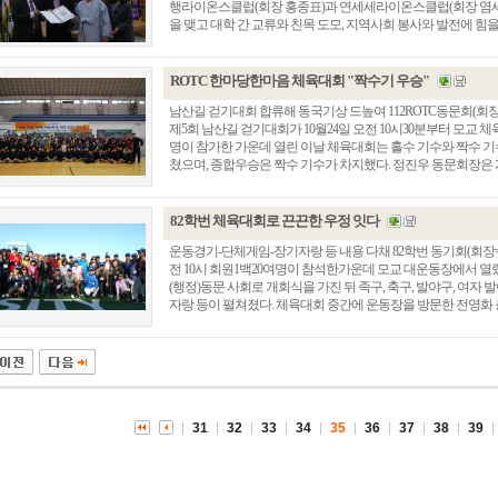
행라이온스클럽(회장 홍종표)과 연세세라이온스클럽(회장 염세천
을 맺고 대학 간 교류와 친목 도모, 지역사회 봉사와 발전에 힘을 모
ROTC 한마당한마음 체육대회 "짝수기 우승"
남산길 걷기대회 합류해 동국기상 드높여 112ROTC동문회(회
제5회 남산길 걷기대회가 10월24일 오전 10시30분부터 모교 체
명이 참가한 가운데 열린 이날 체육대회는 홀수 기수와 짝수 기수
쳤으며, 종합우승은 짝수 기수가 차지했다. 정진우 동문회장은 개. 
82학번 체육대회로 끈끈한 우정 잇다
운동경기-단체게임-장기자랑 등 내용 다채 82학번 동기회(회장=
전 10시 회원1백20여명이 참석한가운데 모교 대운동장에서 열
총동창회 소식
동문동정
회
(행정)동문 사회로 개회식을 가진 뒤 족구, 축구, 발야구, 여자
자랑 등이 펼쳐졌다. 체육대회 중간에 운동장을 방문한 전영화 총동.
모교 소식
동국의 창
장
지부·지회 소식
동국인 인터뷰
자
언론에 비친 동국
경조사
동창회보
이달의 시
포토뉴스
31
32
33
34
35
36
37
38
39
영상갤러리