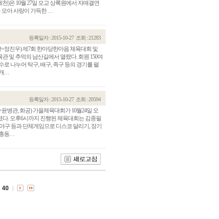
)은 10월 27일 모교 상록원에서 자매결연
아 사랑이 가득한 . . .
등록일자 : 2015-10-27
조회 : 21283
장=정진우) 제7회 한마당한마음 체육대회 및
육관 및 추억의 남산길에서 열렸다. 회원 150여
로 나누어 탁구, 배구, 족구 등의 경기를 펼
. .
등록일자 : 2015-10-27
조회 : 20594
윤병관, 화공) 가을체육대회가 10월24일 오
렸다. 오후6시까지 진행된 체육대회는 김종필
관건립기금 기부자
공지사항
 발야구 등과 단체게임으로 디스코 달리기, 장기
 . .
학발전기금 기부자
자유게시판
랑스러운 동국인
회비·장학기금 안내
연락처 수정
동국의료원 혜택
만해마을 할인 혜택
40
지부지회 링크
동문기업 링크