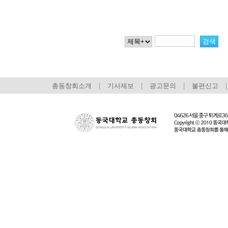
총동창회소개
|
기사제보
|
광고문의
|
불편신고
|
회장 인사말
이사장 인사말
총동창회
상임위원회
임원 현황
모교 소
감사
연혁·사업실적
지부·지
연혁
역대 이사장
언론에 
역대회장
정관
동창회
회칙
결산 공시
포토뉴
회장 및 감사 선임규정
기부금
영상갤
찾아오시는 길