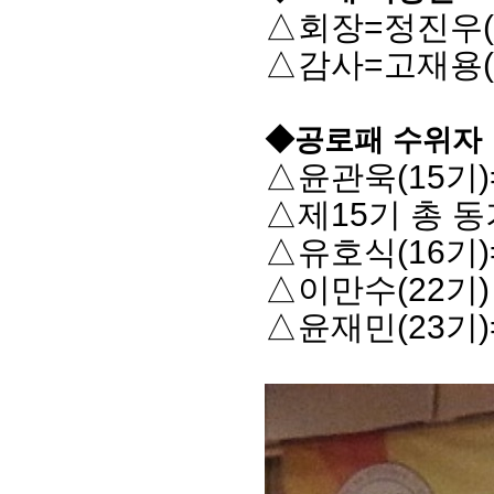
△회장=정진우(
△감사=고재용(
◆공로패 수위자
△윤관욱(15기)
△제15기 총 
△유호식(16기
△이만수(22기)
△윤재민(23기