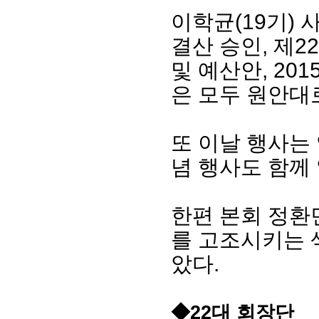
이학균(19기) 
결산 승인, 제2
및 예산안, 20
은 모두 원안대
또 이날 행사는 임
념 행사도 함께
한편 본회 정환
를 고조시키는 
았다.
◆22대 회장단