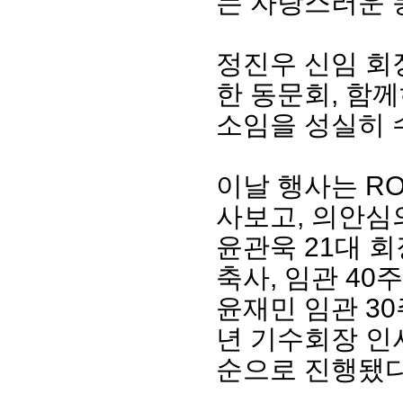
는 자랑스러운 
정진우 신임 회
한 동문회, 함
소임을 성실히 
이날 행사는 RO
사보고, 의안심의
윤관욱 21대 회
축사, 임관 40주
윤재민 임관 3
년 기수회장 인
순으로 진행됐다