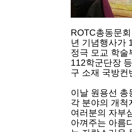
ROTC총동문회 
년 기념행사가 
정극 모교 학술
112학군단장 
구 소재 국방컨
회장 인사말
이사장 인사말
총동창회
상임위원회
임원 현황
모교 소
감사
연혁·사업실적
지부·지
이날 원용선 총
연혁
역대 이사장
언론에 
각 분야의 개척
역대회장
정관
동창회
회칙
결산 공시
포토뉴
여러분의 자부심
회장 및 감사 선임규정
기부금
영상갤
아껴주는 아름다
찾아오시는 길