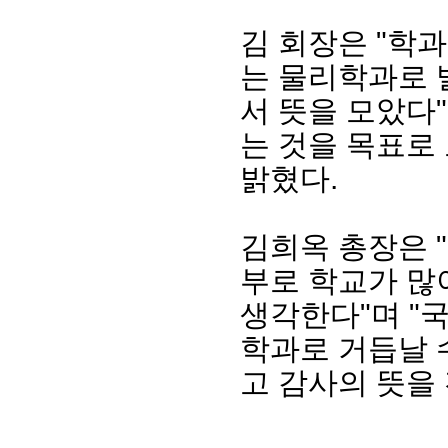
김 회장은 "학과
는 물리학과로
서 뜻을 모았다
는 것을 목표로
밝혔다.
김희옥 총장은 
회장 인사말
이사장 인사말
총동창회
부로 학교가 많
상임위원회
임원 현황
모교 소
감사
연혁·사업실적
지부·지
생각한다"며 "
연혁
역대 이사장
언론에 
학과로 거듭날 
역대회장
정관
동창회
회칙
결산 공시
포토뉴
고 감사의 뜻을
회장 및 감사 선임규정
기부금
영상갤
찾아오시는 길