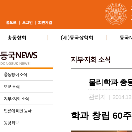
물리학과 총동
관리자
|
2014.12
학과 창립 60주