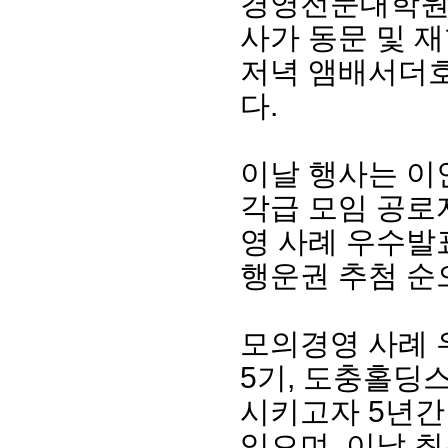
경영전문대학원동
사가 동문 및 재
저녁 앰배서더호
다.
이날 행사는 이
각급 모임 공로
영 사례 우수발
회장 인사말
이사장 인사말
총동창회
행운권 추첨 순
상임위원회
임원 현황
모교 소
감사
연혁·사업실적
지부·지
연혁
역대 이사장
언론에 
모의경영 사례 
역대회장
정관
동창회
회칙
결산 공시
포토뉴
5기, 도충홀딩
회장 및 감사 선임규정
기부금
영상갤
시키고자 5년간
찾아오시는 길
있으며, 이날 최