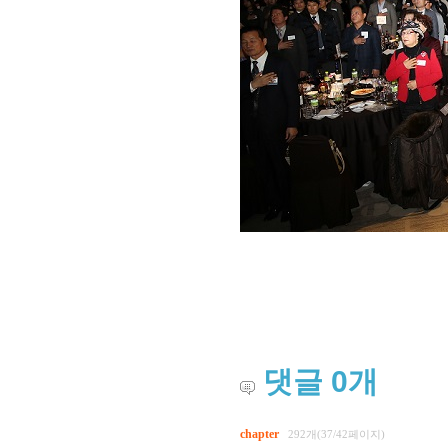
댓글
0
개
chapter
292개(37/42페이지)