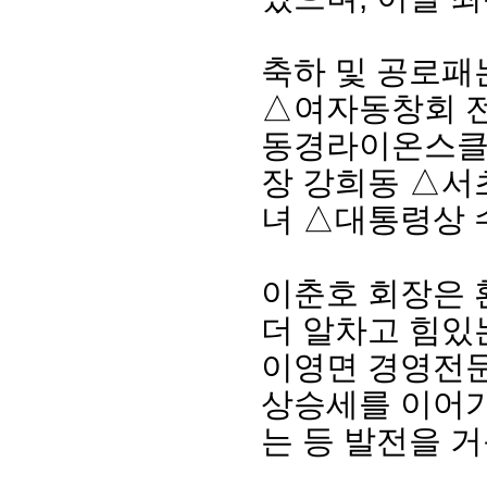
축하 및 공로패
△여자동창회 전
동경라이온스클
장 강희동 △서
녀 △대통령상 
이춘호 회장은 
더 알차고 힘있
이영면 경영전
상승세를 이어가
는 등 발전을 