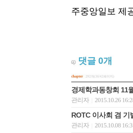
주중앙일보 제공
댓글
0
개
회장 인사말
이사장 인사말
총동창회
chapter
292개(36/42페이지)
상임위원회
임원 현황
모교 소
경제학과동창회 11월
감사
연혁·사업실적
지부·지
연혁
역대 이사장
언론에 
관리자
2015.10.26 16:
|
역대회장
정관
동창회
회칙
결산 공시
포토뉴
ROTC 이사회 겸 
회장 및 감사 선임규정
기부금
영상갤
찾아오시는 길
관리자
2015.10.08 16:
|