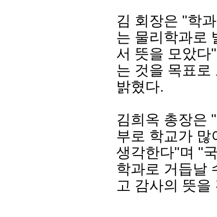
김 회장은 "학과
는 물리학과로
서 뜻을 모았다
는 것을 목표로
밝혔다.
김희옥 총장은 
회장 인사말
이사장 인사말
총동창회
부로 학교가 많
상임위원회
임원 현황
모교 소
감사
연혁·사업실적
지부·지
생각한다"며 "
연혁
역대 이사장
언론에 
학과로 거듭날 
역대회장
정관
동창회
회칙
결산 공시
포토뉴
고 감사의 뜻을
회장 및 감사 선임규정
기부금
영상갤
찾아오시는 길