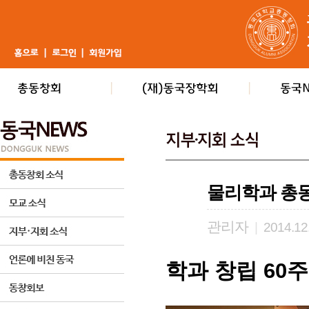
물리학과 총동
관리자
|
2014.12
학과 창립 60주