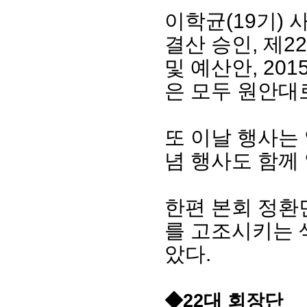
이학균(19기) 
결산 승인, 제2
및 예산안, 20
은 모두 원안대
또 이날 행사는 임
념 행사도 함께
한편 본회 정환
를 고조시키는 
았다.
◆22대 회장단