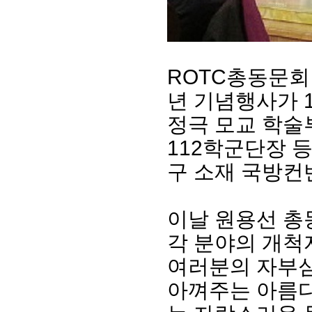
ROTC총동문회 
년 기념행사가 
정극 모교 학술
112학군단장 
구 소재 국방컨
회장 인사말
이사장 인사말
총동창회
상임위원회
임원 현황
모교 소
감사
연혁·사업실적
지부·지
이날 원용선 총
연혁
역대 이사장
언론에 
각 분야의 개척
역대회장
정관
동창회
회칙
결산 공시
포토뉴
여러분의 자부심
회장 및 감사 선임규정
기부금
영상갤
아껴주는 아름다
찾아오시는 길