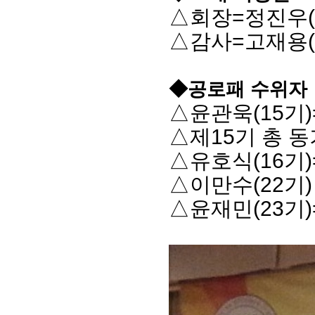
△회장=정진우(
△감사=고재용(
◆공로패 수위자
△윤관욱(15기)
△제15기 총 
△유호식(16기
△이만수(22기)
△윤재민(23기