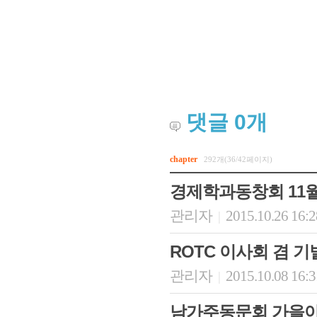
댓글
0
개
chapter
292개(36/42페이지)
회장 인사말
이사장 인사말
총동창회
경제학과동창회 11월
상임위원회
임원 현황
모교 소
감사
연혁·사업실적
지부·지
관리자
2015.10.26 16:
|
연혁
역대 이사장
언론에 
역대회장
정관
동창회
ROTC 이사회 겸 
회칙
결산 공시
포토뉴
관리자
2015.10.08 16:
|
회장 및 감사 선임규정
기부금
영상갤
찾아오시는 길
남가주동문회 가을