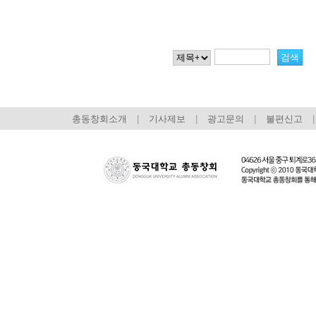
총동창회소개
|
기사제보
|
광고문의
|
불편신고
|
회장 인사말
이사장 인사말
총동창회
상임위원회
임원 현황
모교 소
감사
연혁·사업실적
지부·지
연혁
역대 이사장
언론에 
역대회장
정관
동창회
회칙
결산 공시
포토뉴
회장 및 감사 선임규정
기부금
영상갤
찾아오시는 길