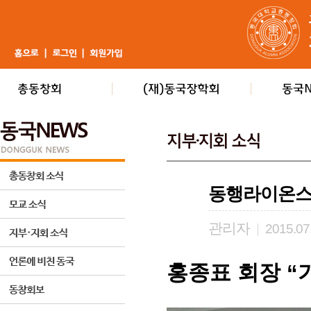
동행라이온스 
관리자
|
2015.07
홍종표 회장 “