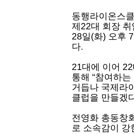
동행라이온스클럽
제22대 회장 
28일(화) 오후
다.
21대에 이어 
통해 “참여하는
회장 인사말
이사장 인사말
총동창회
상임위원회
임원 현황
모교 소
거듭나 국제라이
감사
연혁·사업실적
지부·지
클럽을 만들겠다
연혁
역대 이사장
언론에 
역대회장
정관
동창회
회칙
결산 공시
포토뉴
전영화 총동창회
회장 및 감사 선임규정
기부금
영상갤
찾아오시는 길
로 소속감이 