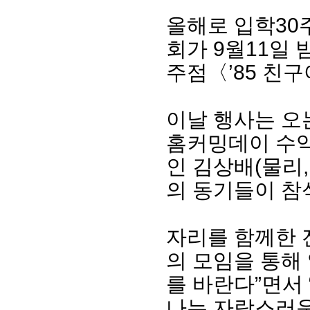
올해로 입학30
회가 9월11일 
주점〈’85 친
이날 행사는 오
홈커밍데이 수
인 김상배(물리,
회장 인사말
이사장 인사말
총동창회
의 동기들이 참
상임위원회
임원 현황
모교 소
감사
연혁·사업실적
지부·지
연혁
역대 이사장
언론에 
자리를 함께한 
역대회장
정관
동창회
회칙
결산 공시
포토뉴
의 모임을 통해
회장 및 감사 선임규정
기부금
영상갤
를 바란다”면서
찾아오시는 길
나는 자랑스러운