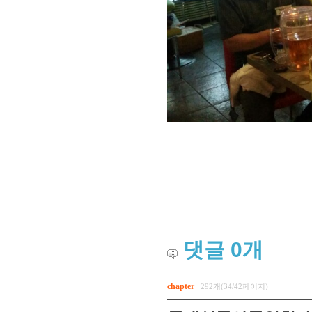
댓글
0
개
chapter
292개(34/42페이지)