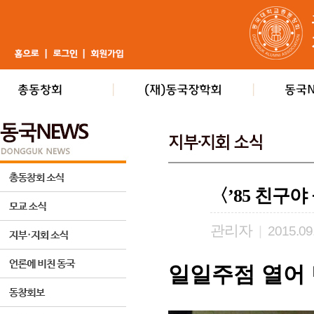
〈’85 친구
관리자
|
2015.09
일일주점 열어 