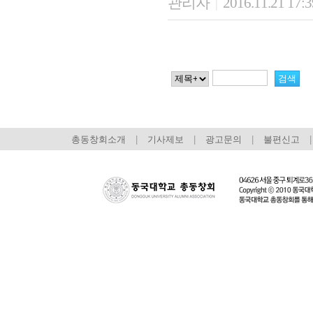
관리자
2016.11.21 17:
|
총동창회소개
|
기사제보
|
광고문의
|
불편신고
|
회장 인사말
이사장 인사말
총동창회
상임위원회
임원 현황
모교 소
감사
연혁·사업실적
지부·지
연혁
역대 이사장
언론에 
역대회장
정관
동창회
회칙
결산 공시
포토뉴
회장 및 감사 선임규정
기부금
영상갤
찾아오시는 길