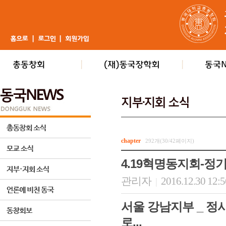
chapter
292개(30/42페이지)
4.19혁명동지회-정
관리자
2016.12.30 12:
|
서울 강남지부 _ 정
로...