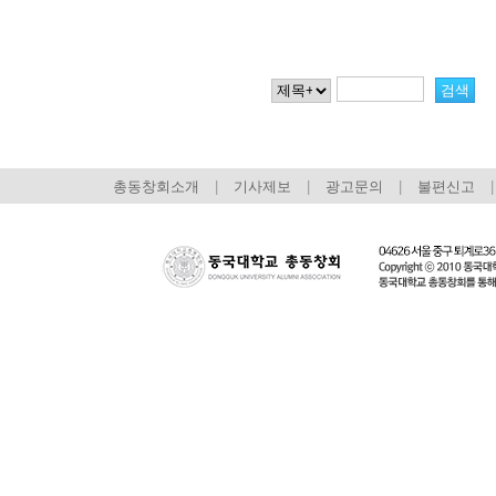
총동창회소개
|
기사제보
|
광고문의
|
불편신고
|
회장 인사말
이사장 인사말
총동창회
상임위원회
임원 현황
모교 소
감사
연혁·사업실적
지부·지
연혁
역대 이사장
언론에 
역대회장
정관
동창회
회칙
결산 공시
포토뉴
회장 및 감사 선임규정
기부금
영상갤
찾아오시는 길