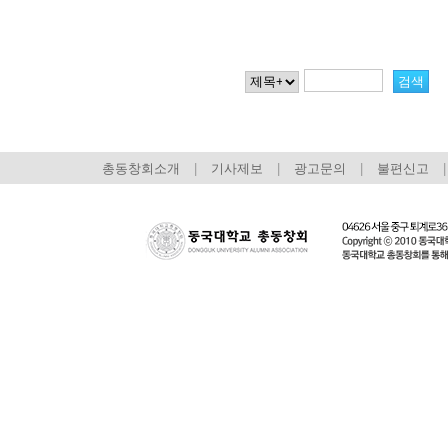
총동창회소개
|
기사제보
|
광고문의
|
불편신고
|
회장 인사말
이사장 인사말
총동창회
상임위원회
임원 현황
모교 소
감사
연혁·사업실적
지부·지
연혁
역대 이사장
언론에 
역대회장
정관
동창회
회칙
결산 공시
포토뉴
회장 및 감사 선임규정
기부금
영상갤
찾아오시는 길