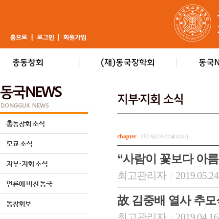
chapter
292개(24/42페이지)
“사람이 꽃보다 아
최고관리자
2019.05.24
|
故 김중배 열사 추모식
최고관리자
2019.04.16
|