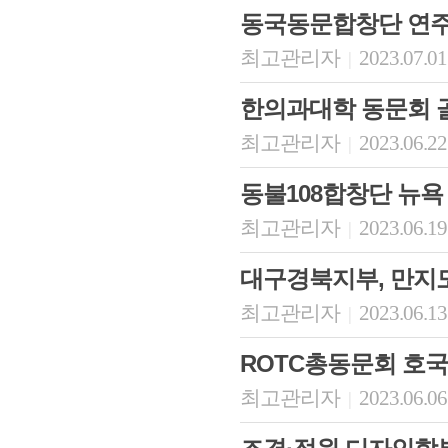
동국동문합창단 연주
최고관리자
2023.07.01
|
한의과대학 동문회 골
최고관리자
2023.06.22
|
동불108합창단 뉴욕
최고관리자
2023.06.19
|
회장 인사말
이사장 인사말
총동창회
대구경북지부, 만지
상임위원회
임원 현황
모교 소
감사
연혁·사업실적
지부·지
최고관리자
2023.06.13
|
연혁
역대 이사장
언론에 
역대회장
정관
동창회
ROTC총동문회 호
회칙
결산 공시
포토뉴
회장 및 감사 선임규정
기부금
영상갤
최고관리자
2023.06.06
|
찾아오시는 길