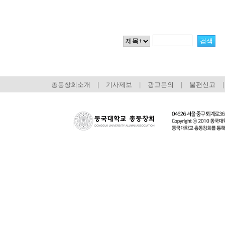
총동창회소개
|
기사제보
|
광고문의
|
불편신고
|
회장 인사말
이사장 인사말
총동창회
상임위원회
임원 현황
모교 소
감사
연혁·사업실적
지부·지
연혁
역대 이사장
언론에 
역대회장
정관
동창회
회칙
결산 공시
포토뉴
회장 및 감사 선임규정
기부금
영상갤
찾아오시는 길