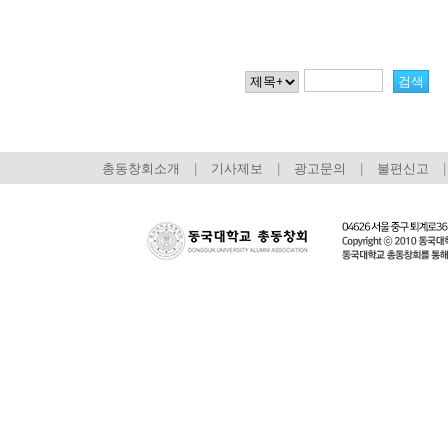
총동창회소개
|
기사제보
|
광고문의
|
불편신고
|
회장 인사말
이사장 인사말
총동창회
상임위원회
임원 현황
모교 소
감사
연혁·사업실적
지부·지
연혁
역대 이사장
언론에 
역대회장
정관
동창회
회칙
결산 공시
포토뉴
회장 및 감사 선임규정
기부금
영상갤
찾아오시는 길