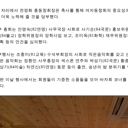
 자리에서 전영화 총동창회장은 축사를 통해 여자동창회의 중요성과
 더욱 노력해 줄 것을 당부했다.
부 총회는 안영숙(82연영) 사무국장 사회로 사기순(84국문) 홍보위원
(84불교) 장학위원장의 장학사업 보고, 조미옥(81화학) 재무위원장
획 등의 안건을 심의했다.
부행사는 조충미(81교육) 수석부회장의 사회로 작은음악회를 갖고 
은 음악회는 정환민 사무총장의 섹스폰 연주와 박성기(82국문) 황종호
상기(84미술) 차연신(85연영) 동문 등이 출연, 송년의 밤 분위기를
편 이날 행사에서는 회원들이 기증한 소품들을 모아 바자회 코너를
다.