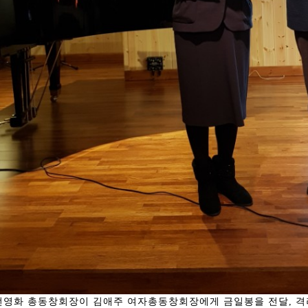
전영화 총동창회장이 김애주 여자총동창회장에게 금일봉을 전달, 격