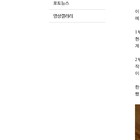
이
에
1
현
계
2
작
이
한
했