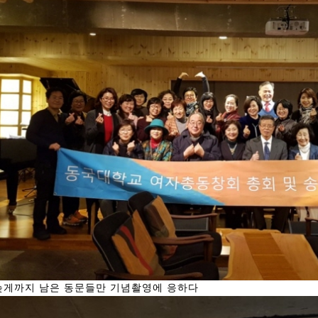
총동창회 소식
동문동정
회
모교 소식
동국의 창
장
지부·지회 소식
동국인 인터뷰
자
언론에 비친 동국
경조사
동창회보
이달의 시
포토뉴스
영상갤러리
늦게까지 남은 동문들만 기념촬영에 응하다