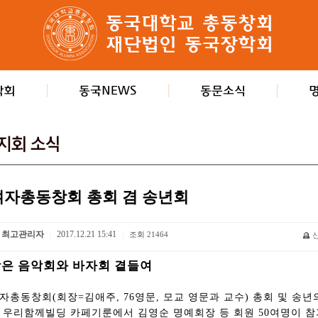
여자총동창회 총회 겸 송년회
최고관리자
2017.12.21 15:41
조회
21464
|
|
은 음악회와 바자회 곁들여
자총동창회(회장=김애주, 76영문, 모교 영문과 교수) 총회 및 송년의
 우리함께빌딩 카페기룬에서 김영순 명예회장 등 회원 50여명이 참