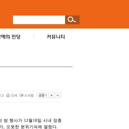
신고
인쇄
스크랩
 밤 행사가 12월18일 시내 장충
가, 오붓한 분위기속에 열렸다.