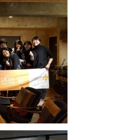
관건립기금 기부자
공지사항
학발전기금 기부자
자유게시판
랑스러운 동국인
회비·장학기금 안내
연락처 수정
동국의료원 혜택
만해마을 할인 혜택
지부지회 링크
동문기업 링크