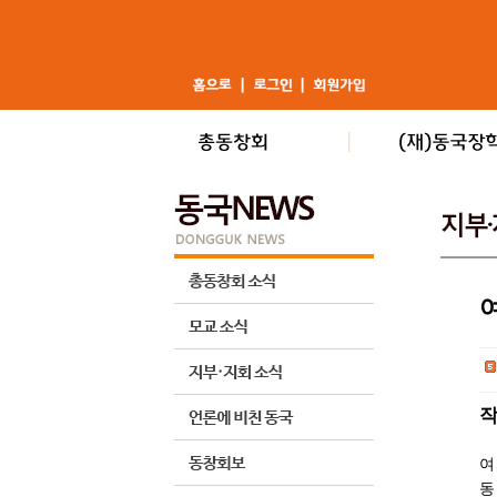
작
여
동