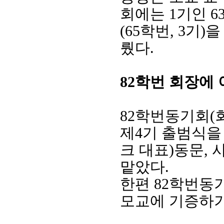
회에는
1
기인
6
(65
학번
, 3
기
)
을
뤘다
.
82
학번 회장에 
82
학번동기회
(
제
4
기 출범식을
크 대표
)
동문
,
맡았다
.
한편
82
학번동
모교에 기증하