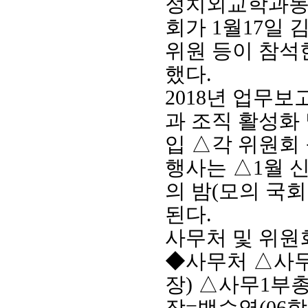
정치외교학과
회가
1
월
17
일 
위원 등이 참석
했다
.
2018
년 업무보
과 조직 활성화
입
△
각 위원회
행사는
△
1
월 
회장 인사말
이사장 인사말
총동창회
의 밤
(
모의 국회
상임위원회
임원 현황
모교 소
감사
연혁·사업실적
지부·지
된다
.
연혁
역대 이사장
언론에 
사무처 및 위원
역대회장
정관
동창회
회칙
결산 공시
포토뉴
◆
사무처
△
사
회장 및 감사 선임규정
기부금
영상갤
장
)
△
사무
1
부
찾아오시는 길
장
=
백승영
(06
학