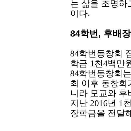
는 삶을 조명하
이다
.
84학번, 후배
84
학번동창회 
학금
1
천
4
백만원
84
학번동창회
최 이후 동창회
니라 모교와 후
지난
2016
년
1
장학금을 전달