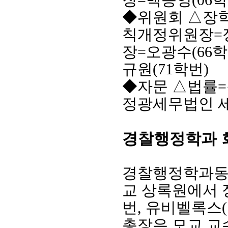
◆
위원회
△
장
칙개정위원장
=
장
=
오광수
(66
학
규원
(71
학번
)
◆
자문
△
법률
=
정광세무법인 
경찰행정학과 
경찰행정학과
교 상록원에서 
번
,
유비벨록스
(
총장은 모교 교