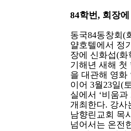
학번
회장에
84
,
동국
84
동창회
(
얄호텔에서 정기
장에 신화섭
(
화
기해년 새해 첫
을 대관해 영화
이어
3
월
23
일
(
실에서
‘
비움과
개최한다
.
강사
남향린교회 목사
넘어서는 온전한