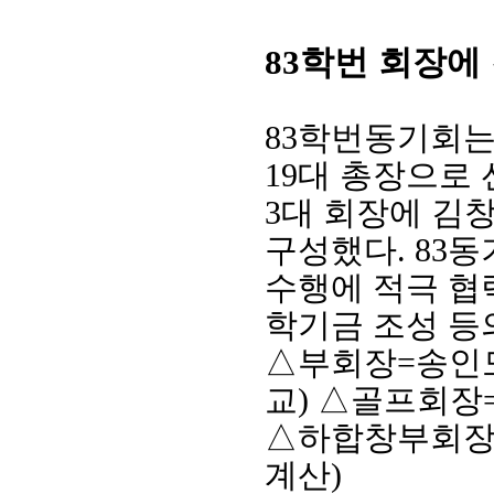
학번 회장에
83
83
학번동기회
19
대 총장으로
3
대 회장에 김
구성했다
. 83
동
수행에 적극 협
학기금 조성 등
△
부회장
=
송인
교
)
△
골프회장
△
하합창부회
계산
)