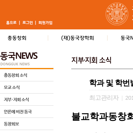
학과 및 학번
최고관리자
|
201
불교학과동창회