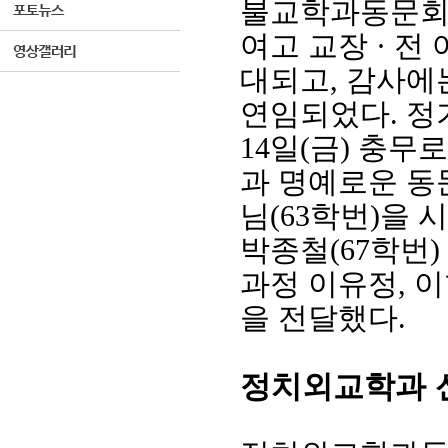
불교학과동문회 
여고 교장
·
전
대되고
,
감사에
연임되었다
.
정
14
일
(
금
)
충무로
과 명예로운 동
님
(63
학번
)
을 
박종철
(67
학번
)
과정 이유정
,
이
을 전달했다
.
정치외교학과 