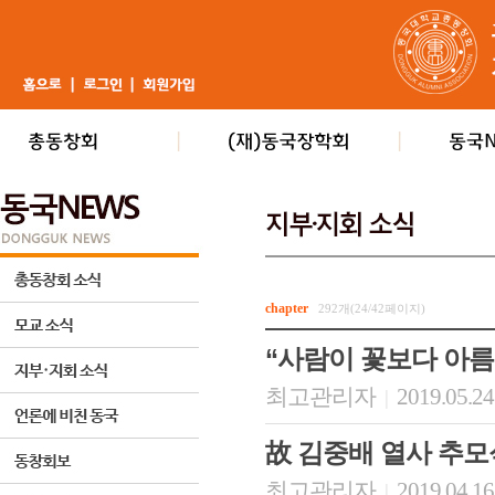
chapter
292개(24/42페이지)
“사람이 꽃보다 아
최고관리자
2019.05.24
|
故 김중배 열사 추모식
최고관리자
2019.04.16
|