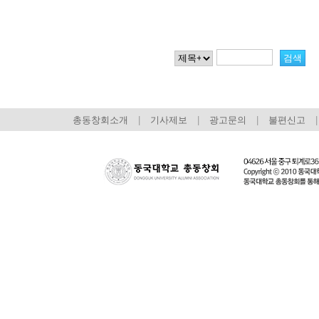
총동창회소개
|
기사제보
|
광고문의
|
불편신고
|
회장 인사말
이사장 인사말
총동창회
상임위원회
임원 현황
모교 소
감사
연혁·사업실적
지부·지
연혁
역대 이사장
언론에 
역대회장
정관
동창회
회칙
결산 공시
포토뉴
회장 및 감사 선임규정
기부금
영상갤
찾아오시는 길